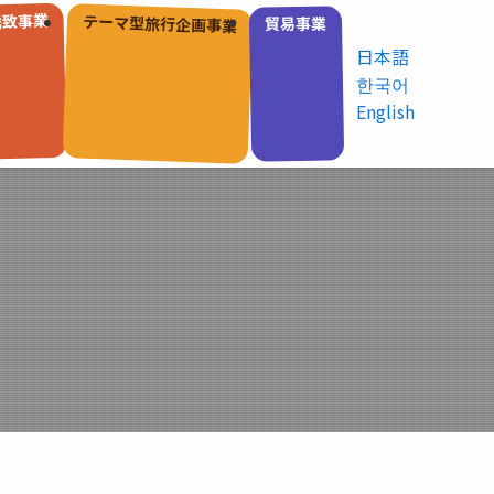
誘致事業
テーマ型旅行企画事業
貿易事業
日本語
한국어
English