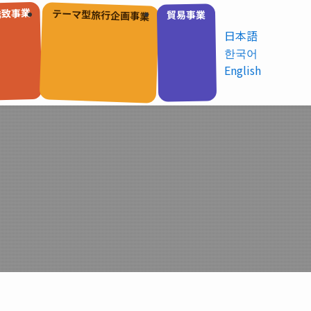
誘致事業
テーマ型旅行企画事業
貿易事業
日本語
한국어
English